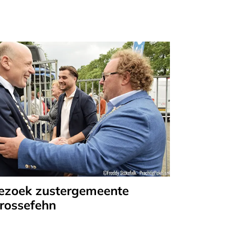
ezoek zustergemeente
rossefehn