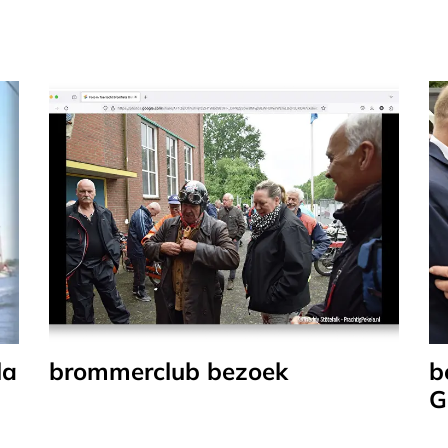
la
brommerclub bezoek
b
G