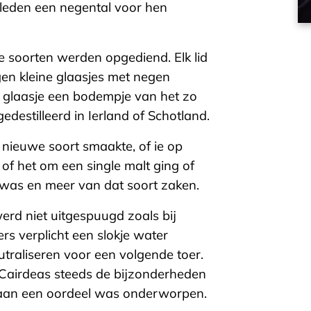
 leden een negental voor hen
e soorten werden opgediend. Elk lid
gen kleine glaasjes met negen
lk glaasje een bodempje van het zo
estilleerd in Ierland of Schotland.
nieuwe soort smaakte, of ie op
 of het om een single malt ging of
e was en meer van dat soort zaken.
erd niet uitgespuugd zoals bij
s verplicht een slokje water
raliseren voor een volgende toer.
 Cairdeas steeds de bijzonderheden
st aan een oordeel was onderworpen.